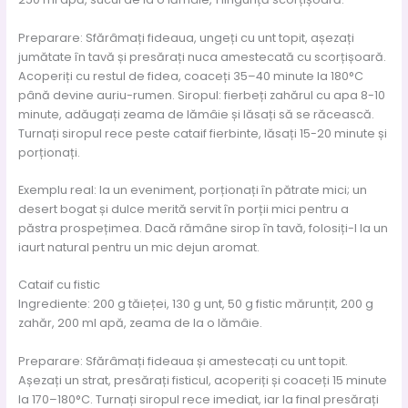
Preparare: Sfărâmați fideaua, ungeți cu unt topit, așezați
jumătate în tavă și presărați nuca amestecată cu scorțișoară.
Acoperiți cu restul de fidea, coaceți 35–40 minute la 180°C
până devine auriu-rumen. Siropul: fierbeți zahărul cu apa 8-10
minute, adăugați zeama de lămâie și lăsați să se răcească.
Turnați siropul rece peste cataif fierbinte, lăsați 15-20 minute și
porționați.
Exemplu real: la un eveniment, porționați în pătrate mici; un
desert bogat și dulce merită servit în porții mici pentru a
păstra prospețimea. Dacă rămâne sirop în tavă, folosiți-l la un
iaurt natural pentru un mic dejun aromat.
Cataif cu fistic
Ingrediente: 200 g tăieței, 130 g unt, 50 g fistic mărunțit, 200 g
zahăr, 200 ml apă, zeama de la o lămâie.
Preparare: Sfărâmați fideaua și amestecați cu unt topit.
Așezați un strat, presărați fisticul, acoperiți și coaceți 15 minute
la 170–180°C. Turnați siropul rece imediat, iar la final presărați