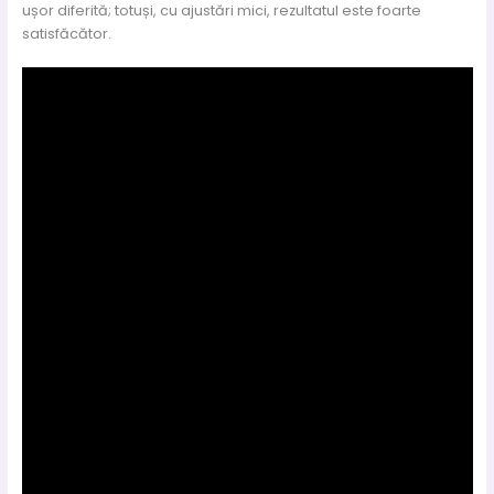
ușor diferită; totuși, cu ajustări mici, rezultatul este foarte
satisfăcător.