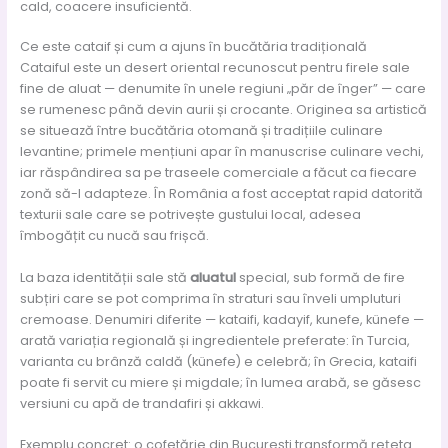
cald, coacere insuficientă.
Ce este cataif și cum a ajuns în bucătăria tradițională
Cataiful este un desert oriental recunoscut pentru firele sale
fine de aluat — denumite în unele regiuni „păr de înger” — care
se rumenesc până devin aurii și crocante. Originea sa artistică
se situează între bucătăria otomană și tradițiile culinare
levantine; primele mențiuni apar în manuscrise culinare vechi,
iar răspândirea sa pe traseele comerciale a făcut ca fiecare
zonă să-l adapteze. În România a fost acceptat rapid datorită
texturii sale care se potrivește gustului local, adesea
îmbogățit cu nucă sau frișcă.
La baza identității sale stă
aluatul
special, sub formă de fire
subțiri care se pot comprima în straturi sau înveli umpluturi
cremoase. Denumiri diferite — kataifi, kadayif, kunefe, künefe —
arată variația regională și ingredientele preferate: în Turcia,
varianta cu brânză caldă (künefe) e celebră; în Grecia, kataifi
poate fi servit cu miere și migdale; în lumea arabă, se găsesc
versiuni cu apă de trandafiri și akkawi.
Exemplu concret: o cofetărie din București transformă rețeta