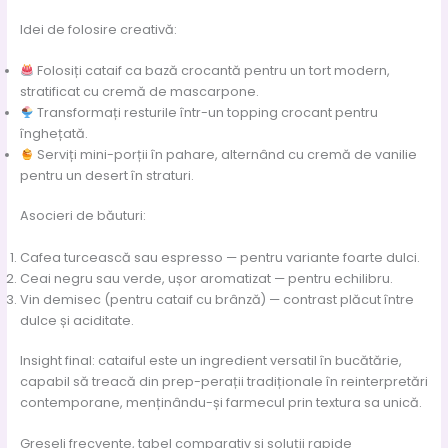
Idei de folosire creativă:
Folosiți cataif ca bază crocantă pentru un tort modern,
stratificat cu cremă de mascarpone.
Transformați resturile într-un topping crocant pentru
înghețată.
Serviți mini-porții în pahare, alternând cu cremă de vanilie
pentru un desert în straturi.
Asocieri de băuturi:
Cafea turcească sau espresso — pentru variante foarte dulci.
Ceai negru sau verde, ușor aromatizat — pentru echilibru.
Vin demisec (pentru cataif cu brânză) — contrast plăcut între
dulce și aciditate.
Insight final: cataiful este un ingredient versatil în bucătărie,
capabil să treacă din prep-perații tradiționale în reinterpretări
contemporane, menținându-și farmecul prin textura sa unică.
Greșeli frecvente, tabel comparativ și soluții rapide