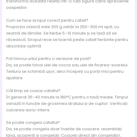
transforma această rețetă într-o rută sigură către aprecierile
oaspeților.
Cum se face siropul corect pentru cataif?
Proporția clasică este 300 g zahăr la 250–300 ml apă, cu
zeamă de lămâie. Se fierbe 5–10 minute și se lasă să se
răcească. Siropul rece se toarnă peste cataif fierbinte pentru
absorbție optimă.
Pot înlocui untul pentru o versiune de post?
Da, se poate folosi ulei de cocos sau ulei de floarea-soarelui.
Textura se schimbă ușor, deci începeți cu porții mici pentru
ajustare.
Cât timp se coace cataiful?
În general 35–40 minute la 180°C pentru o tavă medie. Timpul
variază în funcție de grosimea stratului și de cuptor. Verificați
culoarea auriu-intens.
Se poate congela cataiful?
Da, se poate congela doar înainte de coacere: asamblați
tava, acoperiți și congelați. Coaceți direct din congelator,