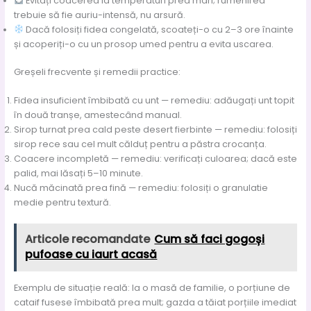
Evitați coacerea la temperaturi prea mari; rumenirea
trebuie să fie auriu-intensă, nu arsură.
Dacă folosiți fidea congelată, scoateți-o cu 2–3 ore înainte
și acoperiți-o cu un prosop umed pentru a evita uscarea.
Greșeli frecvente și remedii practice:
Fidea insuficient îmbibată cu unt — remediu: adăugați unt topit
în două tranșe, amestecând manual.
Sirop turnat prea cald peste desert fierbinte — remediu: folosiți
sirop rece sau cel mult călduț pentru a păstra crocanța.
Coacere incompletă — remediu: verificați culoarea; dacă este
palid, mai lăsați 5–10 minute.
Nucă măcinată prea fină — remediu: folosiți o granulatie
medie pentru textură.
Articole recomandate
Cum să faci gogoși
pufoase cu iaurt acasă
Exemplu de situație reală: la o masă de familie, o porțiune de
cataif fusese îmbibată prea mult; gazda a tăiat porțiile imediat