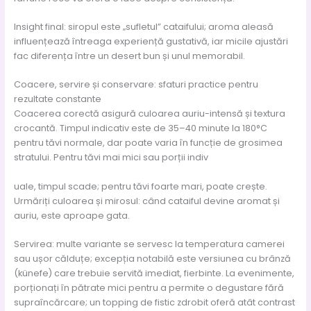
Insight final: siropul este „sufletul” cataifului; aroma aleasă
influențează întreaga experiență gustativă, iar micile ajustări
fac diferența între un desert bun și unul memorabil.
Coacere, servire și conservare: sfaturi practice pentru
rezultate constante
Coacerea corectă asigură culoarea auriu-intensă și textura
crocantă. Timpul indicativ este de 35–40 minute la 180°C
pentru tăvi normale, dar poate varia în funcție de grosimea
stratului. Pentru tăvi mai mici sau porții indiv
uale, timpul scade; pentru tăvi foarte mari, poate crește.
Urmăriți culoarea și mirosul: când cataiful devine aromat și
auriu, este aproape gata.
Servirea: multe variante se servesc la temperatura camerei
sau ușor călduțe; excepția notabilă este versiunea cu brânză
(künefe) care trebuie servită imediat, fierbinte. La evenimente,
porționați în pătrate mici pentru a permite o degustare fără
supraîncărcare; un topping de fistic zdrobit oferă atât contrast