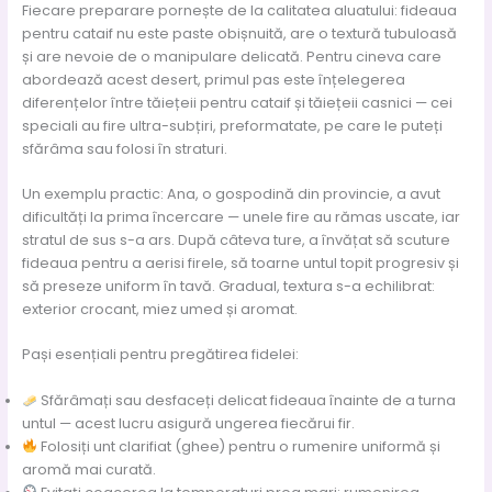
Fiecare preparare pornește de la calitatea aluatului: fideaua
pentru cataif nu este paste obișnuită, are o textură tubuloasă
și are nevoie de o manipulare delicată. Pentru cineva care
abordează acest desert, primul pas este înțelegerea
diferențelor între tăiețeii pentru cataif și tăiețeii casnici — cei
speciali au fire ultra-subțiri, preformatate, pe care le puteți
sfărâma sau folosi în straturi.
Un exemplu practic: Ana, o gospodină din provincie, a avut
dificultăți la prima încercare — unele fire au rămas uscate, iar
stratul de sus s-a ars. După câteva ture, a învățat să scuture
fideaua pentru a aerisi firele, să toarne untul topit progresiv și
să preseze uniform în tavă. Gradual, textura s-a echilibrat:
exterior crocant, miez umed și aromat.
Pași esențiali pentru pregătirea fidelei:
Sfărâmați sau desfaceți delicat fideaua înainte de a turna
untul — acest lucru asigură ungerea fiecărui fir.
Folosiți unt clarifiat (ghee) pentru o rumenire uniformă și
aromă mai curată.