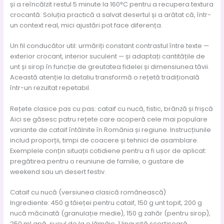
și a reîncălzit restul 5 minute la 160°C pentru a recupera textura
crocantă. Soluția practică a salvat desertul și a arătat că, într-
un context real, mici ajustări pot face diferența.
Un fil conducător util: urmăriți constant contrastul între texte —
exterior crocant, interior suculent — și adaptați cantitățile de
unt și sirop în funcție de greutatea fidelei și dimensiunea tăvii.
Această atenție la detaliu transformă o rețetă tradițională
într-un rezultat repetabil.
Rețete clasice pas cu pas: cataif cu nucă, fistic, brânză și frișcă
Aici se găsesc patru rețete care acoperă cele mai populare
variante de cataif întâlnite în România și regiune. Instrucțiunile
includ proporții, timpi de coacere și tehnici de asamblare.
Exemplele conțin situații cotidiene pentru a fi ușor de aplicat:
pregătirea pentru o reuniune de familie, o gustare de
weekend sau un desert festiv.
Cataif cu nucă (versiunea clasică românească)
Ingrediente: 450 g tăieței pentru cataif, 150 g unt topit, 200 g
nucă măcinată (granulație medie), 150 g zahăr (pentru sirop),
250 ml apă, sucul de la o lămâie, 1 linguriță scorțișoară.