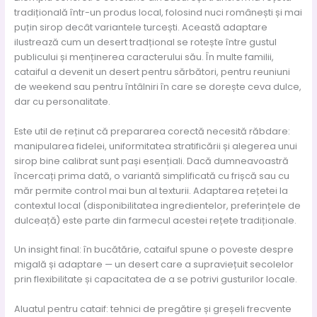
tradițională într-un produs local, folosind nuci românești și mai
puțin sirop decât variantele turcești. Această adaptare
ilustrează cum un desert tradțional se rotește între gustul
publicului și menținerea caracterului său. În multe familii,
cataiful a devenit un desert pentru sărbători, pentru reuniuni
de weekend sau pentru întâlniri în care se dorește ceva dulce,
dar cu personalitate.
Este util de reținut că prepararea corectă necesită răbdare:
manipularea fidelei, uniformitatea stratificării și alegerea unui
sirop bine calibrat sunt pași esențiali. Dacă dumneavoastră
încercați prima dată, o variantă simplificată cu frișcă sau cu
măr permite control mai bun al texturii. Adaptarea rețetei la
contextul local (disponibilitatea ingredientelor, preferințele de
dulceață) este parte din farmecul acestei rețete tradiționale.
Un insight final: în bucătărie, cataiful spune o poveste despre
migală și adaptare — un desert care a supraviețuit secolelor
prin flexibilitate și capacitatea de a se potrivi gusturilor locale.
Aluatul pentru cataif: tehnici de pregătire și greșeli frecvente