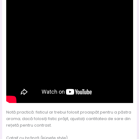
Notă practică: fisticul ar trebui folosit proaspăt pentru a păstra
aroma; dacă folosiți fistic prăjit, ajustați cantitatea de sare din
rețetă pentru contrast.
Cataif cu brânză (künefe style)