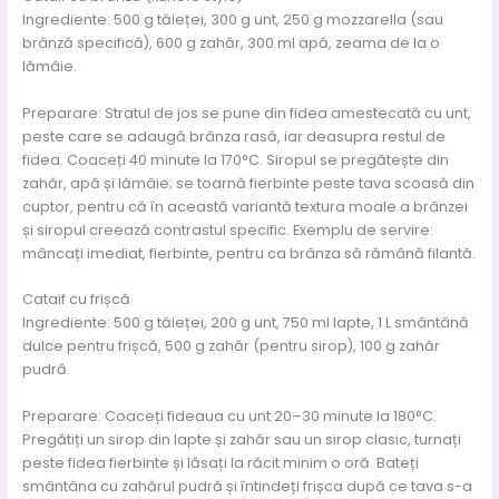
Ingrediente: 500 g tăieței, 300 g unt, 250 g mozzarella (sau
brânză specifică), 600 g zahăr, 300 ml apă, zeama de la o
lămâie.
Preparare: Stratul de jos se pune din fidea amestecată cu unt,
peste care se adaugă brânza rasă, iar deasupra restul de
fidea. Coaceți 40 minute la 170°C. Siropul se pregătește din
zahăr, apă și lămâie; se toarnă fierbinte peste tava scoasă din
cuptor, pentru că în această variantă textura moale a brânzei
și siropul creează contrastul specific. Exemplu de servire:
mâncați imediat, fierbinte, pentru ca brânza să rămână filantă.
Cataif cu frișcă
Ingrediente: 500 g tăieței, 200 g unt, 750 ml lapte, 1 L smântână
dulce pentru frișcă, 500 g zahăr (pentru sirop), 100 g zahăr
pudră.
Preparare: Coaceți fideaua cu unt 20–30 minute la 180°C.
Pregătiți un sirop din lapte și zahăr sau un sirop clasic, turnați
peste fidea fierbinte și lăsați la răcit minim o oră. Bateți
smântâna cu zahărul pudră și întindeți frișca după ce tava s-a