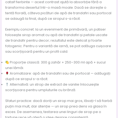
cataif fierbinte — acest contrast ajută la absorbție fără a
transforma desertul într-o masă moale. Dacă se dorește o
tentă florală, câteva picături de apă de trandafiri sau portocal
se adaugă la final, după ce siropul s-a răcit.
Exemplu concret: la un eveniment de primăvară, un patiser
folosește sirop aromat cu apă de trandafiri și petale uscate
de trandafir pentru decor; rezultatul este delicat și foarte
fotogenic. Pentru o variantă de iarnă, se pot adăuga cuișoare
sau scorțișoară pentru un profil cald.
Proporție clasică: 300 g zahăr + 250–300 ml apă + sucul
unei lămâi.
Aromatizare: apă de trandafiri sau de portocal — adăugați
după ce siropul s-a răcit.
Alternativă: un strop de extract de vanilie înlocuiește
scorțișoara pentru umpluturile cu brânză.
Sfaturi practice: dacă doriți un sirop mai gros, lăsați-l să fiarbă
puțin mai mult, dar atenție — un sirop prea dens va glasa în
exces. De asemenea, testarea unei linguri de sirop pe o
farfurie rece vă oferă o idee despre consistență.