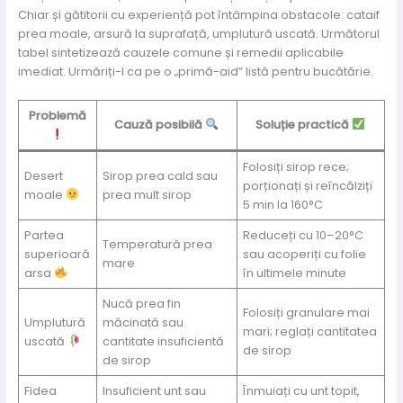
Chiar și gătitorii cu experiență pot întâmpina obstacole: cataif
prea moale, arsură la suprafață, umplutură uscată. Următorul
tabel sintetizează cauzele comune și remedii aplicabile
imediat. Urmăriți-l ca pe o „primă-aid” listă pentru bucătărie.
Problemă
Cauză posibilă
Soluție practică
Folosiți sirop rece;
Desert
Sirop prea cald sau
porționați și reîncălziți
moale
prea mult sirop
5 min la 160°C
Partea
Reduceți cu 10–20°C
Temperatură prea
superioară
sau acoperiți cu folie
mare
arsa
în ultimele minute
Nucă prea fin
Folosiți granulare mai
Umplutură
măcinată sau
mari; reglați cantitatea
uscată
cantitate insuficientă
de sirop
de sirop
Fidea
Insuficient unt sau
Înmuiați cu unt topit,