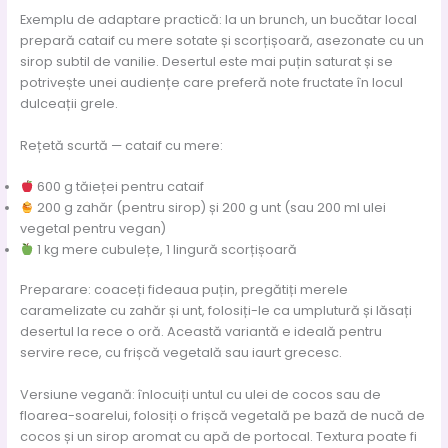
Exemplu de adaptare practică: la un brunch, un bucătar local
prepară cataif cu mere sotate și scorțișoară, asezonate cu un
sirop subtil de vanilie. Desertul este mai puțin saturat și se
potrivește unei audiențe care preferă note fructate în locul
dulceații grele.
Rețetă scurtă — cataif cu mere:
600 g tăieței pentru cataif
200 g zahăr (pentru sirop) și 200 g unt (sau 200 ml ulei
vegetal pentru vegan)
1 kg mere cubulețe, 1 lingură scorțișoară
Preparare: coaceți fideaua puțin, pregătiți merele
caramelizate cu zahăr și unt, folosiți-le ca umplutură și lăsați
desertul la rece o oră. Această variantă e ideală pentru
servire rece, cu frișcă vegetală sau iaurt grecesc.
Versiune vegană: înlocuiți untul cu ulei de cocos sau de
floarea-soarelui, folosiți o frișcă vegetală pe bază de nucă de
cocos și un sirop aromat cu apă de portocal. Textura poate fi