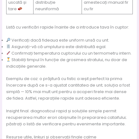
uscată și
distribuție
amestecați manual fir
tare
neuniformă
cu fir
Listă cu verificări rapide înainte de a introduce tava în cuptor:
Verificați dacă fideaua este uniform unsă cu unt.
Asigurați-vă că umplutura este distribuită egal.
Confirmați temperatura cuptorului cu un termometru intern.
Stabiliți timpul în funcție de grosimea stratului, nu doar de
indicațiile generale.
Exemplu de caz: o prăjitură cu fistic a ieșit perfect la prima
încercare după ce s-a ajustat cantitatea de unt; soluția a fost
simplă — 10% mai mult unt pentru a acoperi firele mai dense
de fidea. Astfel, reparațiile rapide sunt adesea eficiente.
Insight final: diagnosticul rapid și soluțiile simple permit
recuperarea multor erori obișnuite în prepararea cataifului;
păstrați o listă de verificare pentru evenimente importante.
Resurse utile, linkuri și observații finale calme