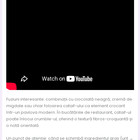
Fuziuni interesante: combinații cu ciocolată neagră, cremă de
migdale sau chiar folosirea cataif-ului ca element crocant
într-un pavlova modern. În bucătăriile de restaurant, cataif-ul
poate înlocui crumble-ul, oferind o textură fibros-croquantă și
o notă orientală.
Un punct de atenție: când se schimbă ingredientul gras (unt →