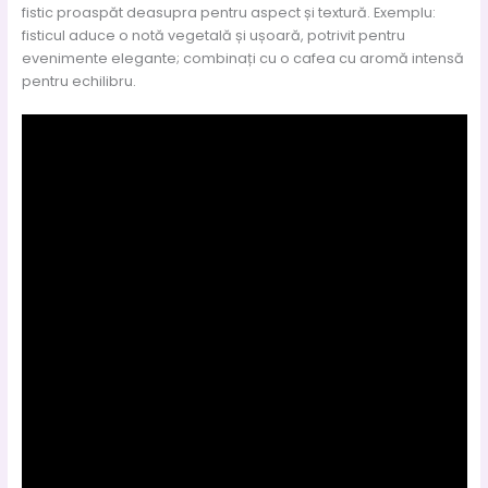
fistic proaspăt deasupra pentru aspect și textură. Exemplu:
fisticul aduce o notă vegetală și ușoară, potrivit pentru
evenimente elegante; combinați cu o cafea cu aromă intensă
pentru echilibru.