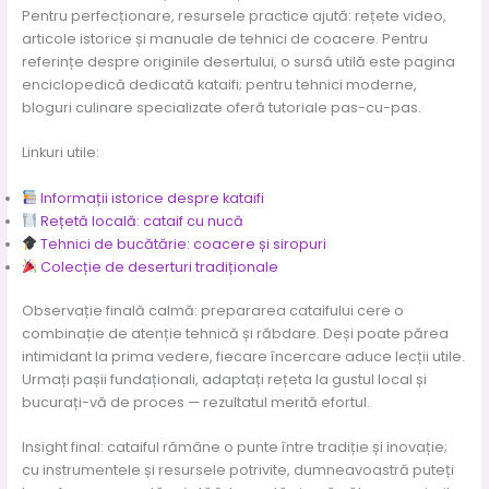
Pentru perfecționare, resursele practice ajută: rețete video,
articole istorice și manuale de tehnici de coacere. Pentru
referințe despre originile desertului, o sursă utilă este pagina
enciclopedică dedicată kataifi; pentru tehnici moderne,
bloguri culinare specializate oferă tutoriale pas-cu-pas.
Linkuri utile:
Informații istorice despre kataifi
Rețetă locală: cataif cu nucă
Tehnici de bucătărie: coacere și siropuri
Colecție de deserturi tradiționale
Observație finală calmă: prepararea cataifului cere o
combinație de atenție tehnică și răbdare. Deși poate părea
intimidant la prima vedere, fiecare încercare aduce lecții utile.
Urmați pașii fundaționali, adaptați rețeta la gustul local și
bucurați-vă de proces — rezultatul merită efortul.
Insight final: cataiful rămâne o punte între tradiție și inovație;
cu instrumentele și resursele potrivite, dumneavoastră puteți