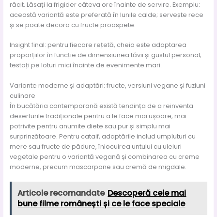
răcit. Lăsați la frigider câteva ore înainte de servire. Exemplu:
această variantă este preferată în lunile calde; servește rece
și se poate decora cu fructe proaspete.
Insight final: pentru fiecare rețetă, cheia este adaptarea
proporțiilor în funcție de dimensiunea tăvii și gustul personal;
testați pe loturi mici înainte de evenimente mari.
Variante moderne și adaptări: fructe, versiuni vegane și fuziuni
culinare
În bucătăria contemporană există tendința de a reinventa
deserturile tradiționale pentru a le face mai ușoare, mai
potrivite pentru anumite diete sau pur și simplu mai
surprinzătoare. Pentru cataif, adaptările includ umpluturi cu
mere sau fructe de pădure, înlocuirea untului cu uleiuri
vegetale pentru o variantă vegană și combinarea cu creme
moderne, precum mascarpone sau cremă de migdale.
Articole recomandate
Descoperă cele mai
bune filme românești și ce le face speciale