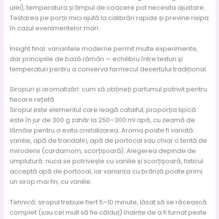
ulei), temperatura și timpul de coacere pot necesita ajustare.
Testarea pe porții mici ajută la calibrări rapide și previne risipa
în cazul evenimentelor mari.
Insight final: variantele moderne permit multe experimente,
dar principiile de bază rămân — echilibru între texturi și
temperaturi pentru a conserva farmecul desertului tradițional.
Siropuri și aromatizări: cum să obțineți parfumul potrivit pentru
fiecare rețetă
Siropul este elementul care leagă cataiful; proporția tipică
este în jur de 300 g zahăr la 250–300 ml apă, cu zeamă de
lămâie pentru a evita cristalizarea. Aroma poate fi variată:
vanilie, apă de trandafiri, apă de portocal sau chiar o tentă de
mirodenii (cardamom, scorțișoară). Alegerea depinde de
umplutură: nuca se potrivește cu vanilie și scorțișoară, fisticul
acceptă apă de portocal, iar varianța cu brânză poate primi
un sirop mai fin, cu vanilie.
Tehnică: siropul trebuie fiert 5–10 minute, lăsat să se răcească
complet (sau cel mult să fie călduț) înainte de a fi turnat peste