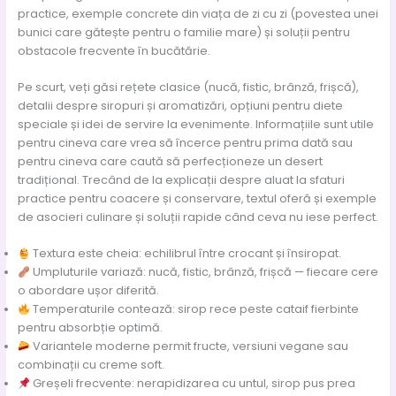
practice, exemple concrete din viața de zi cu zi (povestea unei
bunici care gătește pentru o familie mare) și soluții pentru
obstacole frecvente în bucătărie.
Pe scurt, veți găsi rețete clasice (nucă, fistic, brânză, frișcă),
detalii despre siropuri și aromatizări, opțiuni pentru diete
speciale și idei de servire la evenimente. Informațiile sunt utile
pentru cineva care vrea să încerce pentru prima dată sau
pentru cineva care caută să perfecționeze un desert
tradițional. Trecând de la explicații despre aluat la sfaturi
practice pentru coacere și conservare, textul oferă și exemple
de asocieri culinare și soluții rapide când ceva nu iese perfect.
Textura este cheia: echilibrul între crocant și însiropat.
Umpluturile variază: nucă, fistic, brânză, frișcă — fiecare cere
o abordare ușor diferită.
Temperaturile contează: sirop rece peste cataif fierbinte
pentru absorbție optimă.
Variantele moderne permit fructe, versiuni vegane sau
combinații cu creme soft.
Greșeli frecvente: nerapidizarea cu untul, sirop pus prea