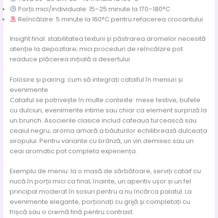
Porții mici/individuale: 15–25 minute la 170–180°C
Reîncălzire: 5 minute la 160°C pentru refacerea crocantului
Insight final: stabilitatea texturii și păstrarea aromelor necesită
atenție la depozitare; mici proceduri de reîncălzire pot
readuce plăcerea inițială a desertului.
Folosire și pairing: cum să integrați cataiful în meniuri și
evenimente
Cataiful se potrivește în multe contexte: mese festive, bufete
cu dulciuri, evenimente intime sau chiar ca element surpriză la
un brunch. Asocierile clasice includ cafeaua turcească sau
ceaiul negru; aroma amară a băuturilor echilibrează dulceața
siropului. Pentru variante cu brânză, un vin demisec sau un
ceai aromatic pot completa experiența.
Exemplu de meniu: la o masă de sărbătoare, serviți cataif cu
nucă în porții mici ca final; înainte, un aperitiv ușor și un fel
principal moderat în sosuri pentru a nu încărca palatul. La
evenimente elegante, porționați cu grijă și completați cu
frișcă sau o cremă fină pentru contrast.