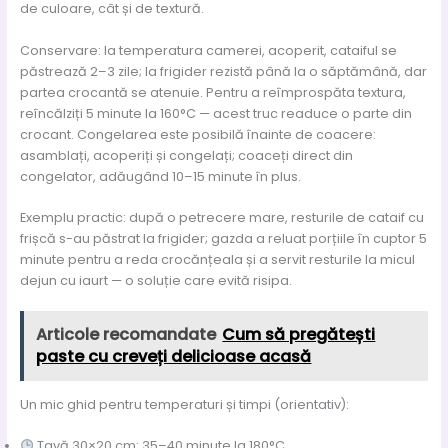
de culoare, cât și de textură.
Conservare: la temperatura camerei, acoperit, cataiful se
păstrează 2–3 zile; la frigider rezistă până la o săptămână, dar
partea crocantă se atenuie. Pentru a reîmprospăta textura,
reîncălziți 5 minute la 160°C — acest truc readuce o parte din
crocant. Congelarea este posibilă înainte de coacere:
asamblați, acoperiți și congelați; coaceți direct din
congelator, adăugând 10–15 minute în plus.
Exemplu practic: după o petrecere mare, resturile de cataif cu
frișcă s-au păstrat la frigider; gazda a reluat porțiile în cuptor 5
minute pentru a reda crocănțeala și a servit resturile la micul
dejun cu iaurt — o soluție care evită risipa.
Articole recomandate
Cum să pregătești
paste cu creveți delicioase acasă
Un mic ghid pentru temperaturi și timpi (orientativ):
Tavă 30×20 cm: 35–40 minute la 180°C