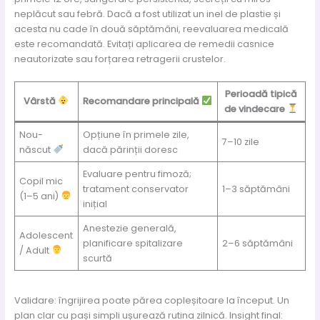
neplăcut sau febră. Dacă a fost utilizat un inel de plastie și
acesta nu cade în două săptămâni, reevaluarea medicală
este recomandată. Evitați aplicarea de remedii casnice
neautorizate sau forțarea retragerii crustelor.
Perioadă tipică
Vârstă
Recomandare principală
de vindecare
Nou-
Opțiune în primele zile,
7–10 zile
născut
dacă părinții doresc
Evaluare pentru fimoză;
Copil mic
tratament conservator
1–3 săptămâni
(1–5 ani)
inițial
Anestezie generală,
Adolescent
planificare spitalizare
2–6 săptămâni
/ Adult
scurtă
Validare: îngrijirea poate părea copleșitoare la început. Un
plan clar cu pași simpli ușurează rutina zilnică. Insight final: