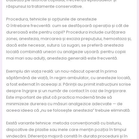
răspunsul la tratamente conservative.
Procedura, tehnicile și opțiunile de anestezie
O întrebare frecventă: cum se desfășoară operația și cât de
dureroasă este pentru copil? Procedura include curățarea
zonei, anestezia, marcarea și excizia prepuțului, hemostaza și,
dacă este necesar, sutura. La sugari, se preferă anestezia
locală combinată uneori cu analgezie ușoară; pentru copiii
mai mari sau adulți, anestezia generală este frecventă.
Exemplu din viața reală: un nou-născut operat în prima
săptămână de viață, în regim ambulator, cu anestezie locală,
a fost externat în aceeași zi. Părinții au primit instrucțiuni scrise
despre îngrijire și un număr de contact în caz de îngrijorare.
Este important de știut că practica modernă tinde să
minimizeze durerea cu măsuri analgezice adecvate — de
aceea ideea că „nu se folosește anestezia” trebuie eliminată.
Există variante tehnice: metoda convențională cu bisturiu,
dispozitive de plastie sau inele care mențin poziția în timpul
vindecării. Diferența majoră constă în durata procedurii și în