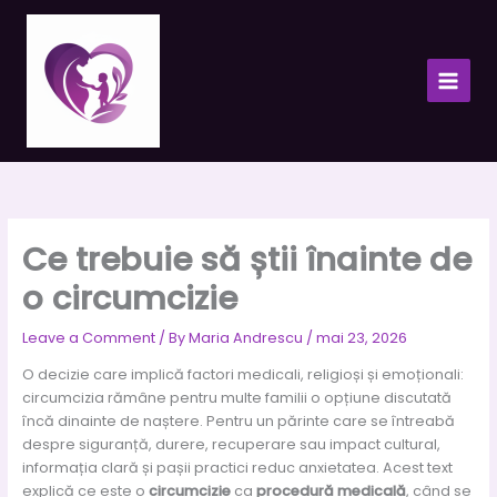
Skip
to
content
Ce trebuie să știi înainte de
o circumcizie
Leave a Comment
/ By
Maria Andrescu
/
mai 23, 2026
O decizie care implică factori medicali, religioși și emoționali:
circumcizia rămâne pentru multe familii o opțiune discutată
încă dinainte de naștere. Pentru un părinte care se întreabă
despre siguranță, durere, recuperare sau impact cultural,
informația clară și pașii practici reduc anxietatea. Acest text
explică ce este o
circumcizie
ca
procedură medicală
, când se