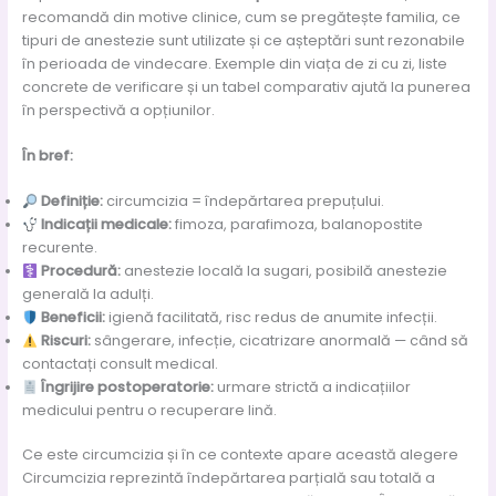
recomandă din motive clinice, cum se pregătește familia, ce
tipuri de anestezie sunt utilizate și ce așteptări sunt rezonabile
în perioada de vindecare. Exemple din viața de zi cu zi, liste
concrete de verificare și un tabel comparativ ajută la punerea
în perspectivă a opțiunilor.
În bref:
Definiție:
circumcizia = îndepărtarea prepuțului.
Indicații medicale:
fimoza, parafimoza, balanopostite
recurente.
Procedură:
anestezie locală la sugari, posibilă anestezie
generală la adulți.
Beneficii:
igienă facilitată, risc redus de anumite infecții.
Riscuri:
sângerare, infecție, cicatrizare anormală — când să
contactați consult medical.
Îngrijire postoperatorie:
urmare strictă a indicațiilor
medicului pentru o recuperare lină.
Ce este circumcizia și în ce contexte apare această alegere
Circumcizia reprezintă îndepărtarea parțială sau totală a