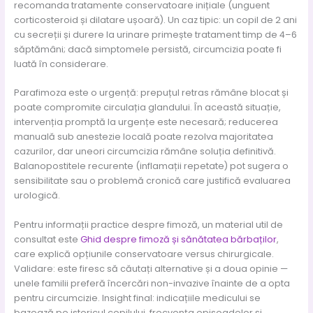
recomanda tratamente conservatoare inițiale (unguent
corticosteroid și dilatare ușoară). Un caz tipic: un copil de 2 ani
cu secreții și durere la urinare primește tratament timp de 4–6
săptămâni; dacă simptomele persistă, circumcizia poate fi
luată în considerare.
Parafimoza este o urgență: prepuțul retras rămâne blocat și
poate compromite circulația glandului. În această situație,
intervenția promptă la urgențe este necesară; reducerea
manuală sub anestezie locală poate rezolva majoritatea
cazurilor, dar uneori circumcizia rămâne soluția definitivă.
Balanopostitele recurente (inflamații repetate) pot sugera o
sensibilitate sau o problemă cronică care justifică evaluarea
urologică.
Pentru informații practice despre fimoză, un material util de
consultat este
Ghid despre fimoză și sănătatea bărbaților
,
care explică opțiunile conservatoare versus chirurgicale.
Validare: este firesc să căutați alternative și a doua opinie —
unele familii preferă încercări non-invazive înainte de a opta
pentru circumcizie. Insight final: indicațiile medicului se
bazează pe istoricul copilului, frecvența episoadelor și