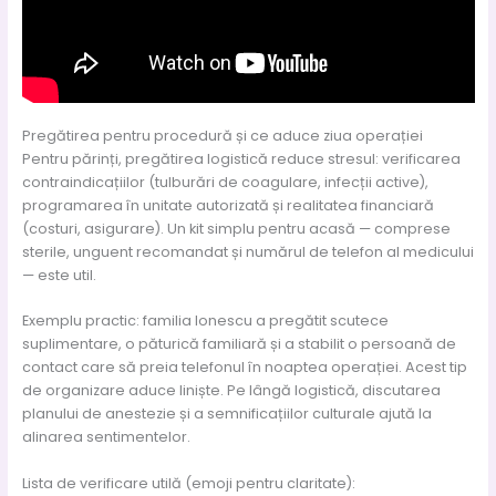
Pregătirea pentru procedură și ce aduce ziua operației
Pentru părinți, pregătirea logistică reduce stresul: verificarea
contraindicațiilor (tulburări de coagulare, infecții active),
programarea în unitate autorizată și realitatea financiară
(costuri, asigurare). Un kit simplu pentru acasă — comprese
sterile, unguent recomandat și numărul de telefon al medicului
— este util.
Exemplu practic: familia Ionescu a pregătit scutece
suplimentare, o păturică familiară și a stabilit o persoană de
contact care să preia telefonul în noaptea operației. Acest tip
de organizare aduce liniște. Pe lângă logistică, discutarea
planului de anestezie și a semnificațiilor culturale ajută la
alinarea sentimentelor.
Lista de verificare utilă (emoji pentru claritate):