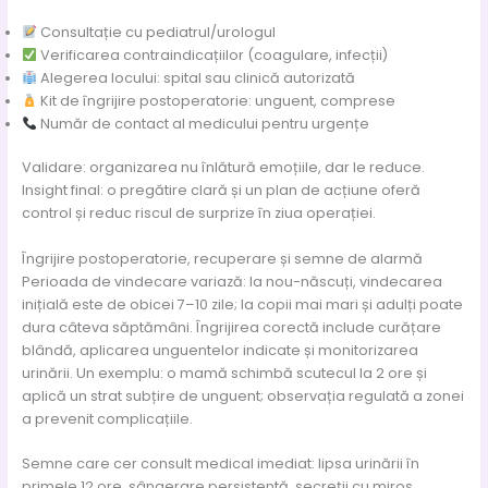
Consultație cu pediatrul/urologul
Verificarea contraindicațiilor (coagulare, infecții)
Alegerea locului: spital sau clinică autorizată
Kit de îngrijire postoperatorie: unguent, comprese
Număr de contact al medicului pentru urgențe
Validare: organizarea nu înlătură emoțiile, dar le reduce.
Insight final: o pregătire clară și un plan de acțiune oferă
control și reduc riscul de surprize în ziua operației.
Îngrijire postoperatorie, recuperare și semne de alarmă
Perioada de vindecare variază: la nou-născuți, vindecarea
inițială este de obicei 7–10 zile; la copii mai mari și adulți poate
dura câteva săptămâni. Îngrijirea corectă include curățare
blândă, aplicarea unguentelor indicate și monitorizarea
urinării. Un exemplu: o mamă schimbă scutecul la 2 ore și
aplică un strat subțire de unguent; observația regulată a zonei
a prevenit complicațiile.
Semne care cer consult medical imediat: lipsa urinării în
primele 12 ore, sângerare persistentă, secreții cu miros