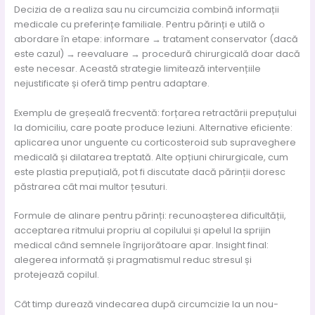
Decizia de a realiza sau nu circumcizia combină informații
medicale cu preferințe familiale. Pentru părinți e utilă o
abordare în etape: informare → tratament conservator (dacă
este cazul) → reevaluare → procedură chirurgicală doar dacă
este necesar. Această strategie limitează intervențiile
nejustificate și oferă timp pentru adaptare.
Exemplu de greșeală frecventă: forțarea retractării prepuțului
la domiciliu, care poate produce leziuni. Alternative eficiente:
aplicarea unor unguente cu corticosteroid sub supraveghere
medicală și dilatarea treptată. Alte opțiuni chirurgicale, cum
este plastia prepuțială, pot fi discutate dacă părinții doresc
păstrarea cât mai multor țesuturi.
Formule de alinare pentru părinți: recunoașterea dificultății,
acceptarea ritmului propriu al copilului și apelul la sprijin
medical când semnele îngrijorătoare apar. Insight final:
alegerea informată și pragmatismul reduc stresul și
protejează copilul.
Cât timp durează vindecarea după circumcizie la un nou-