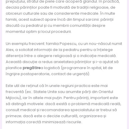
prepuțului, stratul de piele care acoperă glandul. În practică,
decizia părinților poate fi motivată de tradiții religioase, de
obiceiuri culturale sau de considerente medicale. În multe
familii, acest subiect apare încă din timpul sarcinii: părinții
discută cu pediatrul și cu membrii comunității despre
momentul optim și locul procedurii.
Un exemplu frecvent: familia Popescu, cu un nou-născut numit
Alex, a solicitat informații de la pediatru pentru a înțelege
diferența între o alegere religioasă și o indicație medicală.
Această discuție a redus anxietatea părinților și i-a ajutat să
planifice
pregătire
a logistică (programare în spital, kit de
îngrijire postoperatorie, contact de urgență).
Este util de reținut că în unele regiuni practica este mai
frecventă (ex.: Statele Unite sau anumite părți din Orientul
Mijlociu), iar în altele mai puțin. Pentru părinți, important este
să distingă motivele: dacă există o problemă medicală reală,
consult medical și recomandarea specialistului ar trebui să
primeze; dacă este o decizie culturală, organizarea și
informația corectă minimizează riscurile.