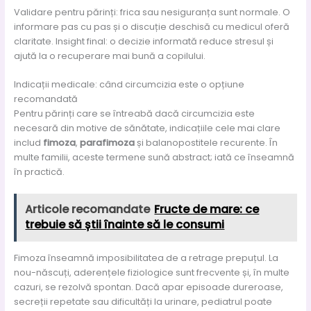
Validare pentru părinți: frica sau nesiguranța sunt normale. O
informare pas cu pas și o discuție deschisă cu medicul oferă
claritate. Insight final: o decizie informată reduce stresul și
ajută la o recuperare mai bună a copilului.
Indicații medicale: când circumcizia este o opțiune
recomandată
Pentru părinți care se întreabă dacă circumcizia este
necesară din motive de sănătate, indicațiile cele mai clare
includ
fimoza
,
parafimoza
și balanopostitele recurente. În
multe familii, aceste termene sună abstract; iată ce înseamnă
în practică.
Articole recomandate
Fructe de mare: ce
trebuie să știi înainte să le consumi
Fimoza înseamnă imposibilitatea de a retrage prepuțul. La
nou-născuți, aderențele fiziologice sunt frecvente și, în multe
cazuri, se rezolvă spontan. Dacă apar episoade dureroase,
secreții repetate sau dificultăți la urinare, pediatrul poate