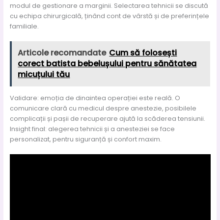
modul de gestionare a marginii. Selectarea tehnicii se discută
cu echipa chirurgicală, ținând cont de vârstă și de preferințele
familiale.
Articole recomandate
Cum să folosești
corect batista bebelușului pentru sănătatea
micuțului tău
Validare: emoția de dinaintea operației este reală. O
comunicare clară cu medicul despre anestezie, posibilele
complicații și pașii de recuperare ajută la scăderea tensiunii.
Insight final: alegerea tehnicii și a anesteziei se face
personalizat, pentru siguranță și confort maxim.