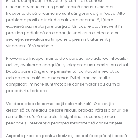
Riscuri, complicații frecvente și cum se recunosc
Orice intervenție chirurgicală implică riscuri. Cele mai
frecvente după circumcizie sunt sângerarea și infecția. Alte
probleme posibile includ cicatrizare anormală, tăiere
excesivă sau reatașare parțială. Un caz relatat frecvent în
practica pediatrică este apariția unei cruste infectate cu
secreție; reevaluarea timpurie a permis tratament și
vindecare fără sechele.
Prevenirea începe înainte de operație: excluderea infecțiilor
active, evaluarea coagulării și alegerea unui centru autorizat.
Dacă apare sângerare persistentă, contactul imediat cu
echipa medicală este necesar. Evitați panica: multe
complicații minore sunt tratabile conservator sau cu mici
proceduri ulterioare.
Validare: frica de complicații este naturală. O discuție
deschisă cu medicul despre riscuri, probabilități și planuri de
remediere oferă controlul. Insight final: recunoașterea
precoce și intervenția promptă minimizează consecințele.
Aspecte practice pentru decizie și ce pot face părinții acasă