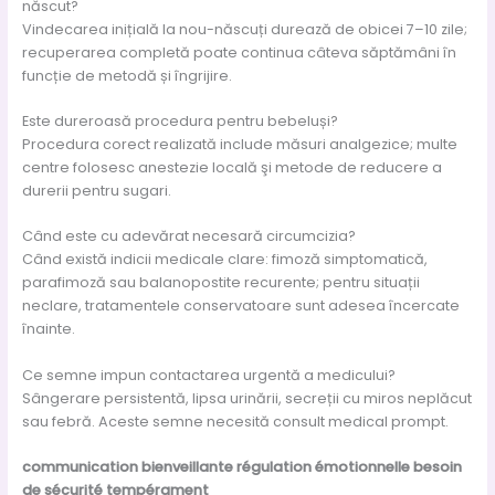
născut?
Vindecarea inițială la nou-născuți durează de obicei 7–10 zile;
recuperarea completă poate continua câteva săptămâni în
funcție de metodă și îngrijire.
Este dureroasă procedura pentru bebeluși?
Procedura corect realizată include măsuri analgezice; multe
centre folosesc anestezie locală şi metode de reducere a
durerii pentru sugari.
Când este cu adevărat necesară circumcizia?
Când există indicii medicale clare: fimoză simptomatică,
parafimoză sau balanopostite recurente; pentru situații
neclare, tratamentele conservatoare sunt adesea încercate
înainte.
Ce semne impun contactarea urgentă a medicului?
Sângerare persistentă, lipsa urinării, secreții cu miros neplăcut
sau febră. Aceste semne necesită consult medical prompt.
communication bienveillante
régulation émotionnelle
besoin
de sécurité
tempérament