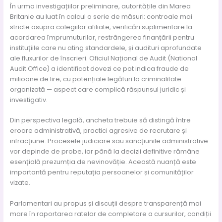
În urma investigațiilor preliminare, autoritățile din Marea
Britanie au luat în calcul o serie de măsuri: controale mai
stricte asupra colegiilor afiliate, verificări suplimentare la
acordarea împrumuturilor, restrângerea finanțării pentru
instituțiile care nu ating standardele, și audituri aprofundate
ale fluxurilor de înscrieri. Oficiul Național de Audit (National
Audit Office) a identificat dovezi ce pot indica fraude de
milioane de lire, cu potențiale legături la criminalitate
organizată — aspect care complică răspunsul juridic și
investigativ.
Din perspectiva legală, ancheta trebuie să distingă între
eroare administrativă, practici agresive de recrutare și
infracțiune. Procesele judiciare sau sancțiunile administrative
vor depinde de probe, iar până la decizii definitive rămâne
esențială prezumția de nevinovăție. Această nuanță este
importantă pentru reputația persoanelor și comunităților
vizate.
Parlamentari au propus și discuții despre transparență mai
mare în raportarea ratelor de completare a cursurilor, condiții