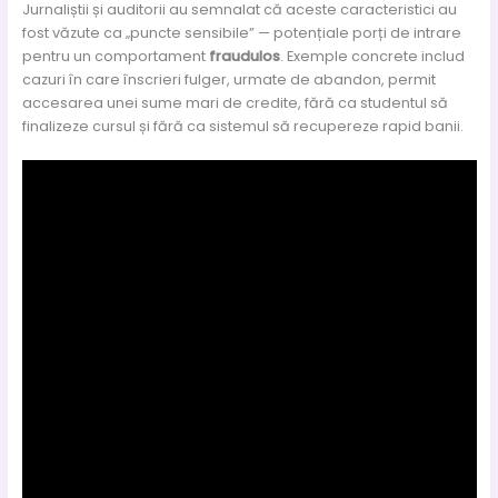
Jurnaliștii și auditorii au semnalat că aceste caracteristici au
fost văzute ca „puncte sensibile” — potențiale porți de intrare
pentru un comportament
fraudulos
. Exemple concrete includ
cazuri în care înscrieri fulger, urmate de abandon, permit
accesarea unei sume mari de credite, fără ca studentul să
finalizeze cursul și fără ca sistemul să recupereze rapid banii.