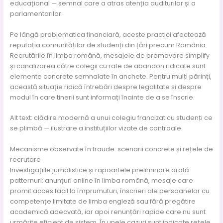
educațional — semnal care a atras atenția auditurilor și a
parlamentarilor.
Pe lângă problematica financiară, aceste practici afectează
reputația comunităților de studenți din țări precum România.
Recrutările în limba română, mesajele de promovare simplify
și canalizarea către colegii cu rate de abandon ridicate sunt
elemente concrete semnalate în anchete. Pentru mulți părinți,
această situație ridică întrebări despre legalitate și despre
modul în care tinerii sunt informați înainte de a se înscrie.
Alt text: clădire modernă a unui colegiu francizat cu studenți ce
se plimbă — ilustrare a instituțiilor vizate de controale
Mecanisme observate în fraude: scenarii concrete și rețele de
recrutare
Investigațiile jurnalistice și rapoartele preliminare arată
patternuri: anunțuri online în limba română, mesaje care
promit acces facil la împrumuturi, înscrieri ale persoanelor cu
competențe limitate de limba engleză sau fără pregătire
academică adecvată, iar apoi renunțări rapide care nu sunt
urmărite eficient de sistem. În unele cazuri sunt indicate rețele