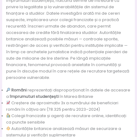
împrumuturi studențești, ridicând semne de întrebare cu
privire la legalitate și la vulnerabilitățile din sistemul de
finanțare a studiilor. Datele investigării arată mii de cereri
suspecte, implicarea unor colegii francizate și o practică
recurentă: înscrieri urmate de abandon, care permit
accesarea de credite fără finalizarea studiilor. Autoritățile
britanice analizează posibile măsuri — controale sporite,
restrângeri de acces și verificări pentru instituțiile implicate —
în timp ce anchetele jurnalistice indică potențiale pierderi de
sute de milioane de lire sterline. Pe lângă implicațiile
financiare, fenomenul provoacă anxietate în comunități și
pune în discuție modul în care rețele de recrutare targetează
persoane vulnerabile.
Români
reprezentați disproporționat în datele de accesare
a
împrumuturi studențești
în Marea Britanie
Creștere de aproximativ 3x a numărului de beneficiari
români în câțiva ani (78.325 pentru 2023–2024)
Colegii francizate și agenți de recrutare online, identificați
ca puncte sensibile
Autoritățile britanice analizează măsuri de securizare a
sistemului și verificări suplimentare