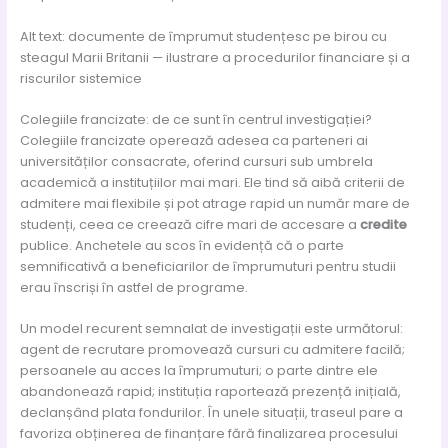
Alt text: documente de împrumut studențesc pe birou cu
steagul Marii Britanii — ilustrare a procedurilor financiare și a
riscurilor sistemice
Colegiile francizate: de ce sunt în centrul investigației?
Colegiile francizate operează adesea ca parteneri ai
universităților consacrate, oferind cursuri sub umbrela
academică a instituțiilor mai mari. Ele tind să aibă criterii de
admitere mai flexibile și pot atrage rapid un număr mare de
studenți, ceea ce creează cifre mari de accesare a
credite
publice. Anchetele au scos în evidență că o parte
semnificativă a beneficiarilor de împrumuturi pentru studii
erau înscriși în astfel de programe.
Un model recurent semnalat de investigații este următorul:
agent de recrutare promovează cursuri cu admitere facilă;
persoanele au acces la împrumuturi; o parte dintre ele
abandonează rapid; instituția raportează prezență inițială,
declanșând plata fondurilor. În unele situații, traseul pare a
favoriza obținerea de finanțare fără finalizarea procesului