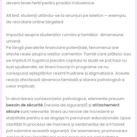
deveni teren fertil pentru practici îndoielnice.
Alt text: studenți uitându-se la anunțuri pe telefon — exemplu
de recrutare online targeted
Impactul asupra studenților români și familiilor: dimensiune
umană
Pe lângă pierderile financiare potențiale, fenomenul are
efecte reale asupra vieților oamenilor. Familii care plătesc sau
se implică în logistica plecării copilului la studii se pot trezi cu
iluzii spulberate, iar tinerii înscriși în programe ce nu
corespund așteptărilor resimt frustrare și stigmatizare. Aceste
reacții afectează dinamica familială și starea psihologică a
celor implicați.
În abordarea consecințelor psihologice, elemente precum
besoin de sécurité
(nevoia de siguranță) și
attachement
sécure
sunt relevante: tinerii au nevoie de încredere și
stabilitate pentru a se angaja în parcursuri educaționale. Lipsa
clarității în procesul de înscriere și sentimentul de a fi folosit
pot submina această siguranță. De asemenea, promovarea