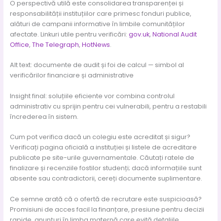
O perspectivă utilă este consolidarea transparenței și
responsabilității instituțiilor care primesc fonduri publice,
alături de campanii informative în limbile comunităților
afectate. Linkuri utile pentru verificări:
gov.uk
,
National Audit
Office
,
The Telegraph
,
HotNews
.
Alt text: documente de audit și foi de calcul — simbol al
verificărilor financiare și administrative
Insight final: soluțiile eficiente vor combina controlul
administrativ cu sprijin pentru cei vulnerabili, pentru a restabili
încrederea în sistem.
Cum pot verifica dacă un colegiu este acreditat și sigur?
Verificați pagina oficială a instituției și listele de acreditare
publicate pe site-urile guvernamentale. Căutați ratele de
finalizare și recenziile fostilor studenți; dacă informațiile sunt
absente sau contradictorii, cereți documente suplimentare.
Ce semne arată că o ofertă de recrutare este suspicioasă?
Promisiuni de acces facil la finanțare, presiune pentru decizii
rapide, anunțuri în limba maternă care evită detaliile