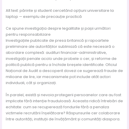
Alt text: părinte și student cercetând opțiuni universitare la
laptop — exemplu de precauție practică
Ce spune investigația despre legalitate și pașii următori
pentru responsabilizare
Investigațiile publicate de presa britanică și rapoartele
preliminare ale autorităților subliniază că este necesară o
abordare complexă: audituri financiar-administrative,
investigații penale acolo unde probele o cer, și reforme de
politică publică pentru a închide breșele identificate. Oficiul
Național de Audit a descoperit dovezi ce sugerează fraude de
milioane de lire, iar mecanismele pot include atât actori
individuali, cât și organizați.
În paralel, există și nevoia protegerii persoanelor care au fost
implicate fără intenție frauduloasă. Aceasta ridică întrebări de
echitate: cum se recuperează fondurile fără a penaliza
victimele recrutării înșelătoare? Răspunsurile cer colaborare
între autorități, instituții de învățământ și comunități diaspora.