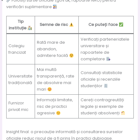
Folosiți surse oficiale (gov.uk, rapoarte NAO) pentru
verificări suplimentare
Tip
Semne de risc
Ce puteți face
instituție
Verificați parteneriatele
Rată mare de
Colegiu
universitare și
abandon,
francizat
rapoartele de
admitere facilă
completare
Mai multă
Consultați statisticile
Universitate
transparență, rate
oficiale și recenziile
tradițională
de absolvire mai
studenților
mari
Informații limitate,
Cereți contragreutăți
Furnizor
risc de practici
legale și exemple de
privat mic
agresive
studenți absolvenți
Insight final: o precauție informată și consultarea surselor
oficiale reduc riscul de a fi prins în practici dubioase.