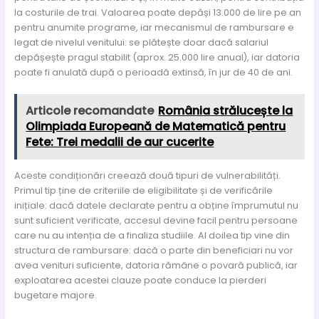
la costurile de trai. Valoarea poate depăși 13.000 de lire pe an
pentru anumite programe, iar mecanismul de rambursare e
legat de nivelul venitului: se plătește doar dacă salariul
depășește pragul stabilit (aprox. 25.000 lire anual), iar datoria
poate fi anulată după o perioadă extinsă, în jur de 40 de ani.
Articole recomandate
România strălucește la
Olimpiada Europeană de Matematică pentru
Fete: Trei medalii de aur cucerite
Aceste condiționări creează două tipuri de vulnerabilități.
Primul tip ține de criteriile de eligibilitate și de verificările
inițiale: dacă datele declarate pentru a obține împrumutul nu
sunt suficient verificate, accesul devine facil pentru persoane
care nu au intenția de a finaliza studiile. Al doilea tip vine din
structura de rambursare: dacă o parte din beneficiari nu vor
avea venituri suficiente, datoria rămâne o povară publică, iar
exploatarea acestei clauze poate conduce la pierderi
bugetare majore.