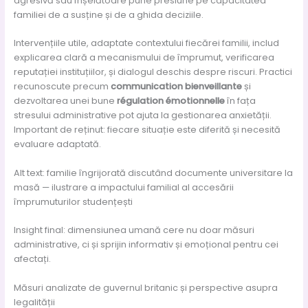
agresivă sau înșelătoare pune presiune pe capacitatea
familiei de a susține și de a ghida deciziile.
Intervențiile utile, adaptate contextului fiecărei familii, includ
explicarea clară a mecanismului de împrumut, verificarea
reputației instituțiilor, și dialogul deschis despre riscuri. Practici
recunoscute precum
communication bienveillante
și
dezvoltarea unei bune
régulation émotionnelle
în fața
stresului administrative pot ajuta la gestionarea anxietății.
Important de reținut: fiecare situație este diferită și necesită
evaluare adaptată.
Alt text: familie îngrijorată discutând documente universitare la
masă — ilustrare a impactului familial al accesării
împrumuturilor studențești
Insight final: dimensiunea umană cere nu doar măsuri
administrative, ci și sprijin informativ și emoțional pentru cei
afectați.
Măsuri analizate de guvernul britanic și perspective asupra
legalității