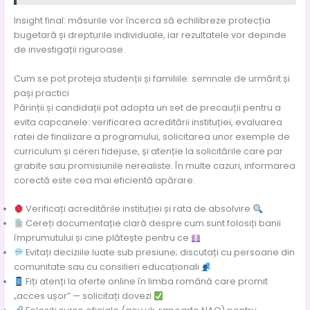
Insight final: măsurile vor încerca să echilibreze protecția
bugetară și drepturile individuale, iar rezultatele vor depinde
de investigații riguroase.
Cum se pot proteja studenții și familiile: semnale de urmărit și
pași practici
Părinții și candidații pot adopta un set de precauții pentru a
evita capcanele: verificarea acreditării instituției, evaluarea
ratei de finalizare a programului, solicitarea unor exemple de
curriculum și cereri fidejuse, și atenție la solicitările care par
grabite sau promisiunile nerealiste. În multe cazuri, informarea
corectă este cea mai eficientă apărare.
Verificați acreditările instituției și rata de absolvire
Cereți documentație clară despre cum sunt folosiți banii
împrumutului și cine plătește pentru ce
Evitați deciziile luate sub presiune; discutați cu persoane din
comunitate sau cu consilieri educaționali
Fiți atenți la oferte online în limba română care promit
„acces ușor” — solicitați dovezi