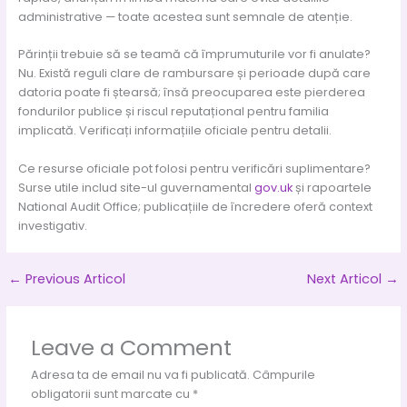
administrative — toate acestea sunt semnale de atenție.
Părinții trebuie să se teamă că împrumuturile vor fi anulate?
Nu. Există reguli clare de rambursare și perioade după care
datoria poate fi ștearsă; însă preocuparea este pierderea
fondurilor publice și riscul reputațional pentru familia
implicată. Verificați informațiile oficiale pentru detalii.
Ce resurse oficiale pot folosi pentru verificări suplimentare?
Surse utile includ site-ul guvernamental
gov.uk
și rapoartele
National Audit Office; publicațiile de încredere oferă context
investigativ.
←
Previous Articol
Next Articol
→
Leave a Comment
Adresa ta de email nu va fi publicată.
Câmpurile
obligatorii sunt marcate cu
*