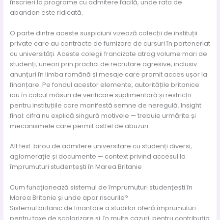
înscrieri la programe cu admitere facilă, unde rata de
abandon este ridicată.
O parte dintre aceste suspiciuni vizează colecții de instituții
private care au contracte de furnizare de cursuri în parteneriat
cu universități. Aceste colegii francizate atrag volume mari de
studenți, uneori prin practici de recrutare agresive, inclusiv
anunțuri în limba română și mesaje care promit acces ușor la
finanțare. Pe fondul acestor elemente, autoritățile britanice
iau în calcul măsuri de verificare suplimentară și restricții
pentru instituțiile care manifestă semne de neregulă. Insight
final: cifra nu explică singură motivele — trebuie urmărite și
mecanismele care permit astfel de abuzuri.
Alt text: birou de admitere universitare cu studenți diversi,
aglomerație și documente — context privind accesul la
împrumuturi studențești în Marea Britanie
Cum funcționează sistemul de împrumuturi studențești în
Marea Britanie și unde apar riscurile?
Sistemul britanic de finanțare a studiilor oferă împrumuturi
pentru taxe de școlarizare și, în multe cazuri, pentru contribuția