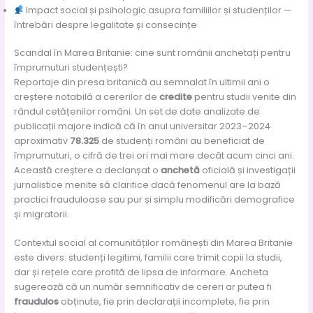
Impact social și psihologic asupra familiilor și studenților —
întrebări despre legalitate și consecințe
Scandal în Marea Britanie: cine sunt românii anchetați pentru
împrumuturi studențești?
Reportaje din presa britanică au semnalat în ultimii ani o
creștere notabilă a cererilor de
credite
pentru studii venite din
rândul cetățenilor români. Un set de date analizate de
publicații majore indică că în anul universitar 2023–2024
aproximativ
78.325
de studenți români au beneficiat de
împrumuturi, o cifră de trei ori mai mare decât acum cinci ani.
Această creștere a declanșat o
anchetă
oficială și investigații
jurnalistice menite să clarifice dacă fenomenul are la bază
practici frauduloase sau pur și simplu modificări demografice
și migratorii.
Contextul social al comunităților românești din Marea Britanie
este divers: studenți legitimi, familii care trimit copii la studii,
dar și rețele care profită de lipsa de informare. Ancheta
sugerează că un număr semnificativ de cereri ar putea fi
fraudulos
obținute, fie prin declarații incomplete, fie prin