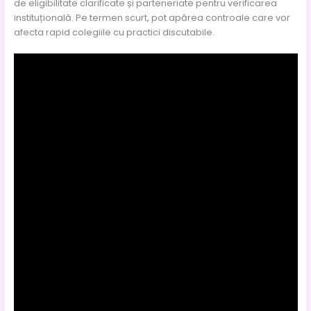
de eligibilitate clarificate și parteneriate pentru verificarea
instituțională. Pe termen scurt, pot apărea controale care vor
afecta rapid colegiile cu practici discutabile.